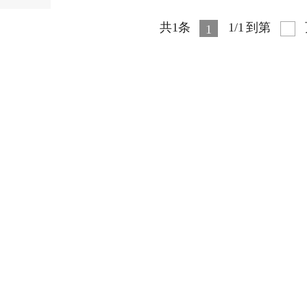
共1条
1/1
到第
1